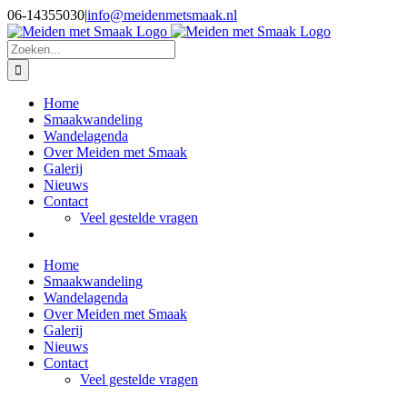
Ga
06-14355030
|
info@meidenmetsmaak.nl
naar
Facebook
Instagram
inhoud
Zoeken
naar:
Home
Smaakwandeling
Wandelagenda
Over Meiden met Smaak
Galerij
Nieuws
Contact
Veel gestelde vragen
Home
Smaakwandeling
Wandelagenda
Over Meiden met Smaak
Galerij
Nieuws
Contact
Veel gestelde vragen